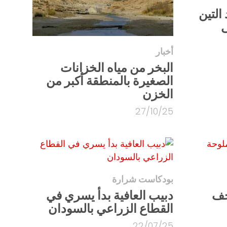
التين
ى
أخبار
البخر من مياه الخزانات
الصغيرة بالمنطقة أكبر من
الخزن
27/10/25
بودكاست شرارة
حف
دبيب العافية بدأ يسري في
القطاع الزراعي بالسودان
22/07/25