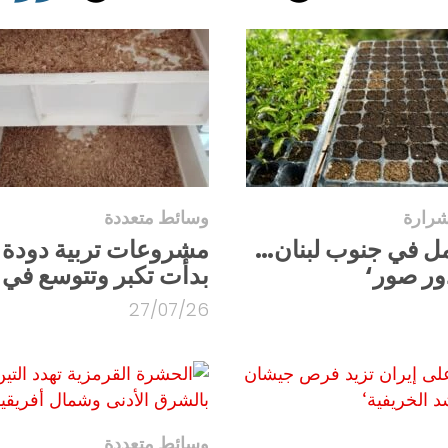
رارة
وسائط متعددة
مل في جنوب لبنان…
مشروعات تربية دودة ال
ور صور‘
بدأت تكبر وتتوسع في
27/07/26
وسائط متعددة