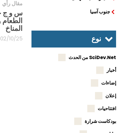
مقال رأي
س و ج حو
جنوب آسيا
الطعام 
المناخ
نوع
02/10/25
SciDev.Net من الحدث
أخبار
إضاءات
إعلان
افتتاحيات
بودكاست شرارة