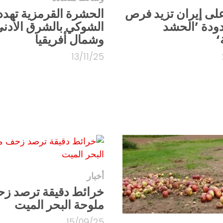
لى إيران تزيد فرص
الحشرة القرمزية تهدد 
ودة ’الحشد
الشوكي بالشرق الأدن
‘
وشمال أفريقيا
13/11/25
أخبار
خرائط دقيقة ترصد ز
ملوحة البحر الميت
15/09/25