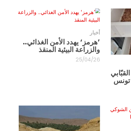
أخبار
’هرمز‘ يهدد الأمن الغذائي..
والزراعة البيئية المنقذ
25/04/26
قبّابي
 تونس