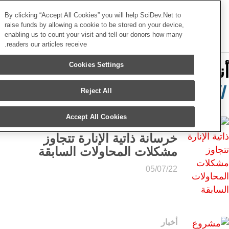
S
نسخ
الشرق الأوسط وشمال أفريقيا
By clicking “Accept All Cookies” you will help SciDev.Net to
k
raise funds by allowing a cookie to be stored on your device,
enabling us to count your visit and tell our donors how many
i
القائمة
readers our articles receive.
p
t
Cookies Settings
نت تبحث عن مقالات عن
o
لمدن
c
Reject All
o
n
Accept All Cookies
وسائط متعددة
t
خرسانة ذاتية الإنارة تتجاوز
e
مشكلات المحاولات السابقة
n
05/07/22
t
أخبار