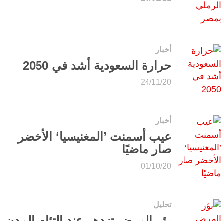
أخبار
حرارة السعودية أشد في 2050
24/11/20
أخبار
عيب أسمنت ’المغنيسيا‘ الأخضر
صار ماضيًا
01/10/20
تحليل
بؤر المرض تزدهر عند التئام المدن