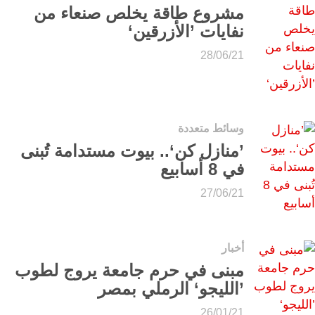
مشروع طاقة يخلص صنعاء من
نفايات ’الأزرقين‘
28/06/21
وسائط متعددة
’منازل كن‘.. بيوت مستدامة تُبنى
في 8 أسابيع
27/06/21
أخبار
مبنى في حرم جامعة يروج لطوب
’الليجو‘ الرملي بمصر
26/01/21