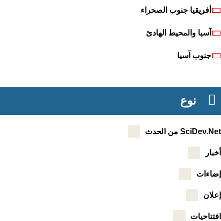
أفريقيا جنوب الصحراء
آسيا والمحيط الهادئ
جنوب آسيا
نوع
SciDev من الحدث
ار
اءات
ان
تاحيات