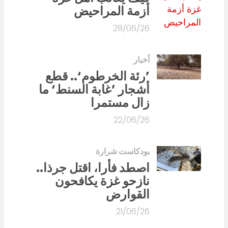
أزمة المراحيض
28/06/26
أخبار
’رئة الخرطوم‘.. قطع
أشجار ’غابة السنط‘ ما
زال مستمرا
22/06/26
بودكاست شرارة
اصطد فأرا، اقتل جرذا..
نازحو غزة يكافحون
القوارض
21/06/26