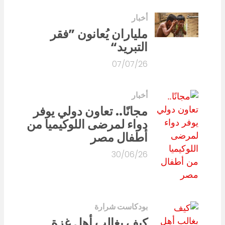
أخبار
ملياران يُعانون ”فقر
التبريد“
07/07/26
أخبار
مجانًا.. تعاون دولي يوفر
دواء لمرضى اللوكيميا من
أطفال مصر
30/06/26
بودكاست شرارة
كيف يغالب أهل غزة