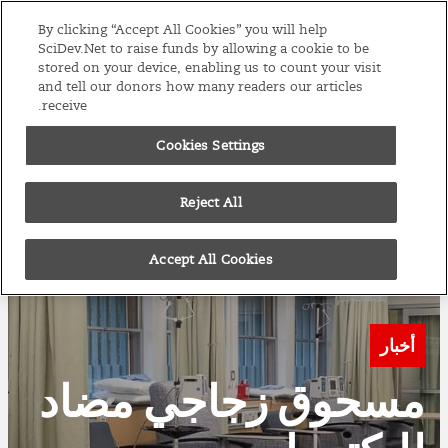
S
By clicking “Accept All Cookies” you will help
نسخ
الشرق الأوسط
SciDev.Net to raise funds by allowing a cookie to be
k
وشمال أفريقيا
stored on your device, enabling us to count your visit
i
and tell our donors how many readers our articles
p
receive.
القائمة
t
Cookies Settings
o
c
Reject All
o
n
Accept All Cookies
t
e
n
t
أخبار
مسحوق زجاجي مضاد