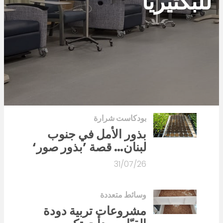
للبكتيريا
بودكاست شرارة
بذور الأمل في جنوب
لبنان… قصة ’بذور صور‘
31/07/26
وسائط متعددة
مشروعات تربية دودة