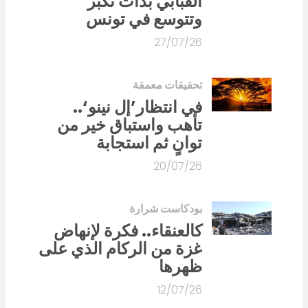
القبّابي بدأت تكبر
وتتوسع في تونس
27/07/26
تحقيقات معمقة
في انتظار’إل نينو‘..
تأهب واستباق خير من
توانٍ ثم استجابة
20/07/26
بودكاست شرارة
كالعنقاء.. فكرة لإنهاض
غزة من الركام الذي على
ظهرها
12/07/26