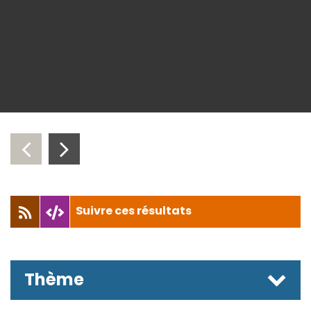
‹
›
Suivre ces résultats
Thème