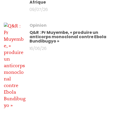
Afrique
09/07/26
Opinion
Q&R : Pr Muyembe, « produire un
anticorps monoclonal contre Ebola
Bundibugyo »
16/06/26