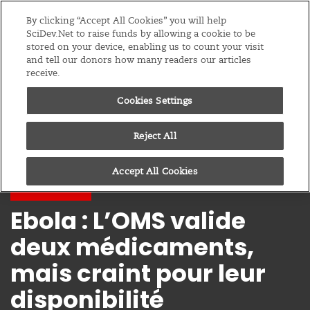
Editions
Afrique Sub-Saharienne
By clicking “Accept All Cookies” you will help
SciDev.Net to raise funds by allowing a cookie to be
stored on your device, enabling us to count your visit
Menu
and tell our donors how many readers our articles
receive.
Cookies Settings
Reject All
Accept All Cookies
Actualités
Ebola : L’OMS valide
deux médicaments,
mais craint pour leur
disponibilité