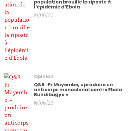
population brouille la riposte à
l’épidémie d’Ebola
19/06/26
Opinion
Q&R : Pr Muyembe, « produire un
anticorps monoclonal contre Ebola
Bundibugyo »
16/06/26