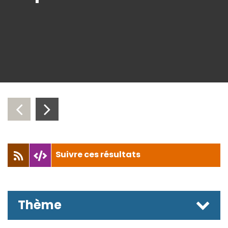
‹
›
Suivre ces résultats
Thème