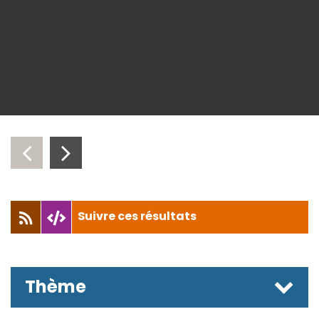
‹
›
Suivre ces résultats
Thème