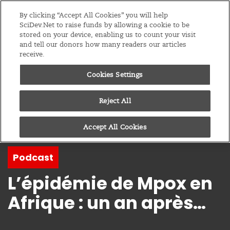
Editions
Afrique Sub-Saharienne
By clicking “Accept All Cookies” you will help
SciDev.Net to raise funds by allowing a cookie to be
stored on your device, enabling us to count your visit
Menu
and tell our donors how many readers our articles
receive.
Cookies Settings
Reject All
Accept All Cookies
Podcast
L’épidémie de Mpox en
Afrique : un an après…