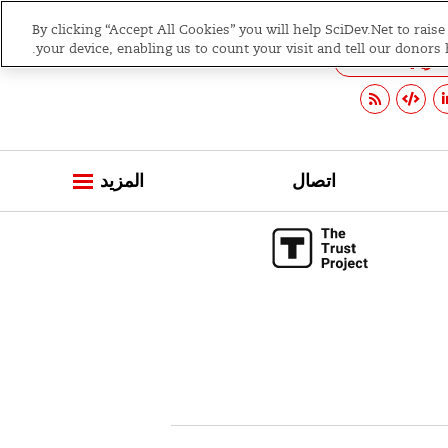
S
By clicking “Accept All Cookies” you will help SciDev.Net to rais
شرق الأوسط
بحث
عضو جديد؟ التسجيل
k
your device, enabling us to count your visit and tell our donors
فريقيا
i
p
t
o
c
اتصال
المزيد
o
n
t
e
n
t