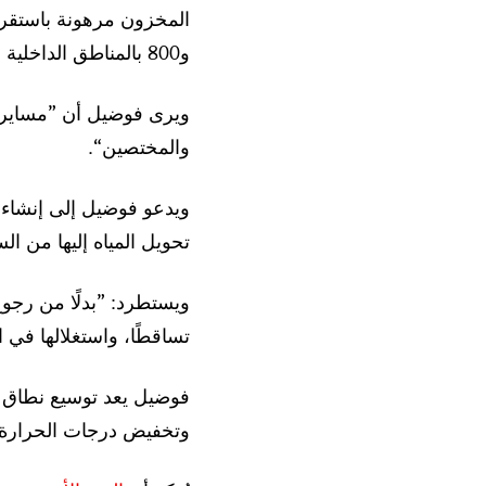
و800 بالمناطق الداخلية والصحراوية“.
ويرى فوضيل أن ”مسايرة
والمختصين“.
ويدعو فوضيل إلى إنشاء س
تحويل المياه إليها من ا
ويستطرد: ”بدلًا من رجوع 
تساقطًا، واستغلالها في 
فوضيل يعد توسيع نطاق ال
وتخفيض درجات الحرارة، و