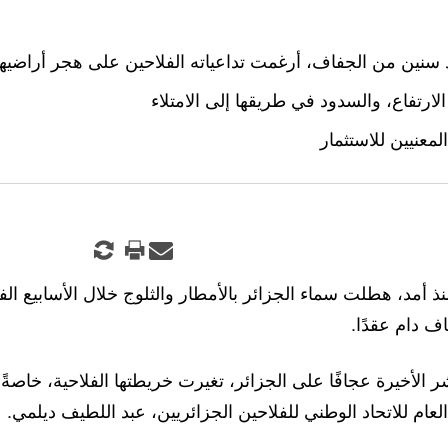
د سنين من الجفاف، أرغمت تداعياته الفلاحين على هجر أراضيه
لارتفاع، والسدود في طريقها إلى الامتلاء
عنيين للاستثمار
ذ أمد، هطلت سماء الجزائر بالأمطار والثلوج خلال الأسابيع الف
اف دام عقدًا.
 الأخيرة عجافًا على الجزائر، تغيرت خريطتها الفلاحية، خاصةً
لعام للاتحاد الوطني للفلاحين الجزائريين، عبد اللطيف ديلمي.