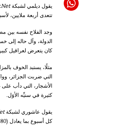
يقول ديلمي لشبكة
.Net
تتعدى أربعة ملايين، لأ
وجد الفلاح نفسه بين مط
الدولة، وآل حاله إلى خس
كان يتعرض لعراقيل كبيرة
مثلًا، يستبد الخوف با
التي ضربت الجزائر، ووا
الأشجار، التي دأب على غ
كثيرة في سنيِّه الأوَل.
يقول عاشوري لشبكة
et
كل أسبوع بما يعادل (80 دولارًا أمريكيًّا)، إنقاذًا لزراعاتهم، خاصةً الأشجار المثمرة“.