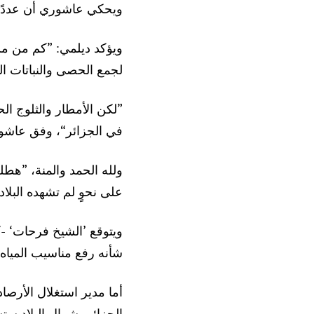
ويحكي عاشوري أن عددًا 
ويؤكد ديلمي: ”كم من مس
لجمع الحصى والنباتات ا
”لكن الأمطار والثلوج الح
في الجزائر“، وفق عاشو
على نحوٍ لم تشهده البلا
ويتوقع ’الشيخ فرحات‘ -
شأنه رفع مناسيب المياه 
أما مدير استغلال الأرصا
الجزائر بشمال البلاد ستشهد