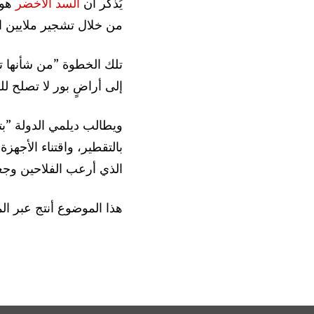
يُذكر أن
السد الأخضر
هو 
من خلال تشجير ملايين ا
تلك الخطوة ”من شأنها ت
إلى أراضٍ بور لا تصلح ل
ويطالب ديلمي الدولة ”ب
بالتقطير، واقتناء الأجه
الذي أرعب الفلاحين وجع
هذا الموضوع أنتج عبر المكتب الإقليمي لموقع Net