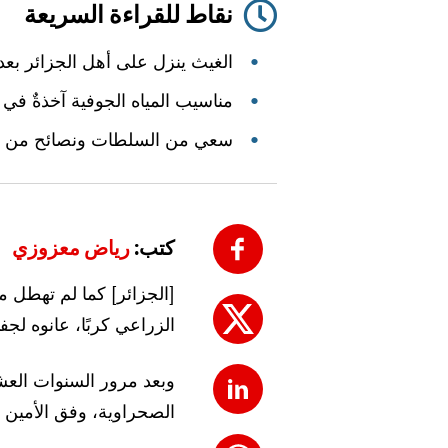
نقاط للقراءة السريعة
الغيث ينزل على أهل الجزائر بع
مناسيب المياه الجوفية آخذةٌ في ا
سعي من السلطات ونصائح من الم
كتب:
رياض معزوزي
[الجزائر] كما لم تهطل من
الزراعي كربًا، عانوه لجف
وبعد مرور السنوات العشر
الصحراوية، وفق الأمين ا