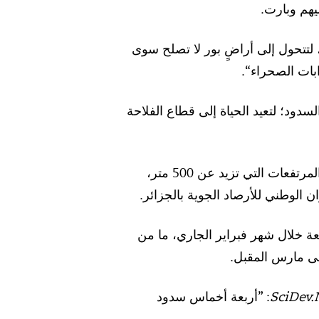
يهم وبارت.
لتتحول إلى أراضٍ بور لا تصلح سوى
بات الصحراء“.
لسدود؛ لتعيد الحياة إلى قطاع الفلاحة
ولله الحمد والمنة، ”هطلت الأمطار على أكثر من 28 محافظة، وتساقطت الثلوج على المرتفعات التي تزيد عن 500 متر،
ن الوطني للأرصاد الجوية بالجزائر.
ة خلال شهر فبراير الجاري، ما من
لى مارس المقبل.
SciDev.
: ”أربعة أخماس سدود