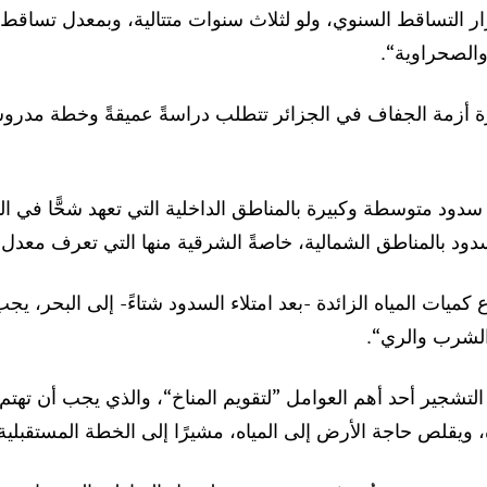
 أزمة الجفاف في الجزائر تتطلب دراسةً عميقةً وخطة مدروس
دود متوسطة وكبيرة بالمناطق الداخلية التي تعهد شحًّا في ا
لسدود بالمناطق الشمالية، خاصةً الشرقية منها التي تعرف معدل 
كميات المياه الزائدة -بعد امتلاء السدود شتاءً- إلى البحر، يج
الشرب والري“.
تشجير أحد أهم العوامل ”لتقويم المناخ“، والذي يجب أن تهتم ب
يقلص حاجة الأرض إلى المياه، مشيرًا إلى الخطة المستقبلية ل