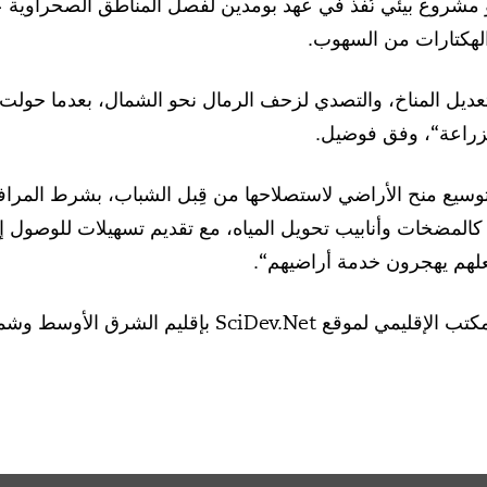
مشروع بيئي نُفذ في عهد بومدين لفصل المناطق الصحراوية عن
لهكتارات من السهوب.
عديل المناخ، والتصدي لزحف الرمال نحو الشمال، بعدما حولت 
لزراعة“، وفق فوضيل.
توسيع منح الأراضي لاستصلاحها من قِبل الشباب، بشرط المرا
زة كالمضخات وأنابيب تحويل المياه، مع تقديم تسهيلات للوصول إ
لهم يهجرون خدمة أراضيهم“.
SciDev. بإقليم الشرق الأوسط وشمال أفريقيا