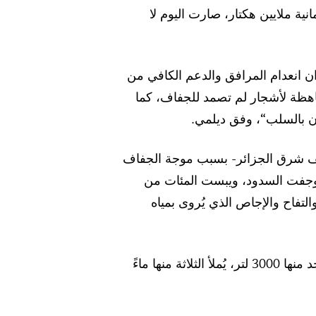
انية ملايين هكتار، صارت اليوم لا
ن انعدام المرافق والدعم الكافي من
باهظة لأشجار لم تصمد للجفاف، كما
كون بالسلب“، وفق ديلمي.
يف شرق الجزائر- بسبب موجة الجفاف
، وجفت السدود، ويبست المئات من
لتفاح والإجاص الذي يُروى بمياه
: ”أعرف فلاحين لجأوا إلى اقتناء صهاريج، سعة الواحد منها 3000 لتر، يُملأ الثلاثة منها ماءً