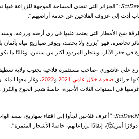
SciDev
: ”الجزائر التي تتعدى المساحة الموجهة للزراعة فيها ثم
سباب أدت إلى عزوف الفلاحين عن خدمة أراضيهم“.
رقة شح الأمطار التي يعتمد عليها في ري أرضه وزرعه، وسندا
ائر تحاصره، فهو ”يزرع ولا يحصد، ويوفر صهاريج مياه بأثمان 
 في حفر الآبار، وينتظر المردود أكثر من سنتين، وغالبًا ما ي
لمزارع علي عاشوري -صاحب مستثمرة فلاحية بجنوب ولاية سط
كبها حرائق
ضخمة خلال عامي 2021
و
2022
، وغار معها الماء
رسها في السنوات الثلاث الأخيرة، خاصةً شجر الخوخ والكرز وا
SciDev.N