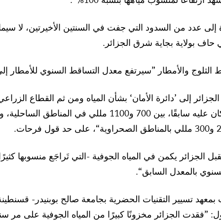
 إلى عدد من السدود التي جفت في السنتين الأخيرتين، لا سيم
حاف بولاية بجاية شرق الجزائر.
لوج والأمطار ”سيرتفع معدل التساقط السنوي للأمطار إلى أكثر من 95%“
لجزائر إلى ’دائرة الأمان‘ بشأن المياه ومن ثم القطاع الزراعي
 الجزائر يكمن في المياه الجوفية -التي تَراجَع منسوبها كثيرً
سنوي بالمعدل السابق“.
ول: ”فقدت الجزائر مخزونًا كبيرًا من المياه الجوفية على مر س