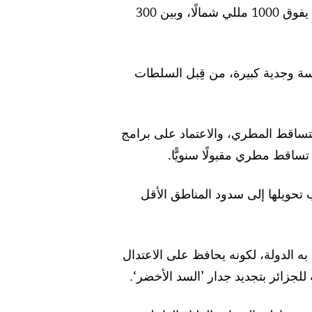
المخزون مرهونة باستقرار التساقط السنوي، ولو لثلاث سنوات متتالية، وبمعدل تساقط يفوق 1000 مللي شمالًا، وبين 300
ة وجدية كبيرة، من قِبل السلطات
لتساقط المطري، والاعتماد على برامج
تساقط مطري مقبولًا سنويًّا.
ب تحويلها إلى سدود المناطق الأقل
ه الدولة، لكونه يحافظ على الاعتدال
لجزائر بتجديد جدار ’السد الأخضر‘.