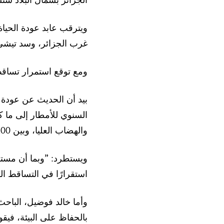
ويترقب عابد عودة الحياة
غرب الجزائر، وسد تيشي 
ومع توقع استمرار تساقط الث
بيد أن الحديث عن عودة ا
والهضاب العليا، وبين 200 و300 مللي بالمناطق الصحراوية“، على حد قول فرحات.
ويستطرد: ”وبما أن مستقبل
استقرارًا في التساقط ال
بالحفاظ على البيئة، فيق