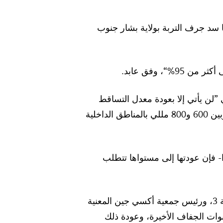
ا سد جرف التربة بولاية بشار جنوب
، وفق عابد.
 ”لن يأتي إلا بعودة معدل التساقط
السنوي للأمطار إلى ما كان عليه سابقًا، بين 700 و1100 مللي في المناطق الساحلية، وبين 600 و800 مللي بالمناطق الداخلية
ا- فإن عودتها إلى مستواها تتطلب
وأما خالد فوضيل، الباحث بمعهد تسيير التقنيات الحضرية بجامعة صالح بوبنيدر- قسنطينة 3، ورئيس جمعية أكسي جين المعنية
نوات الجفاف الأخيرة، وعودة ذلك