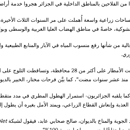
من الفلاحين بالمناطق الداخلية في الجزائر هجروا خدمة أراض
احات زراعية واسعة أُهملت على مر السنوات الثلاث الأخيرة، 
لشوكية، خاصةً في مناطق الهضاب العليا الغربية والوسطى وبوا
الية من شأنها رفع منسوب المياه في الآبار والمنابع الطبيعية وا
ري.
د منذ عشر سنوات مضت“، كما بيَّن فرحات مختار، الخبير بالديوا
كما يلقبه الجزائريون- استمرار الهطول المطري في مدد متقطع
العذبة وإنعاش القطاع الزراعي، ويمتد الأمل بغيره أن يطول إ
د الجوية والمناخ بالديوان، صالح صحابي عابد، فيقول لشبكة
Net
 ارتفاعًا لمنسوب مياهها بنسبة 100%“.