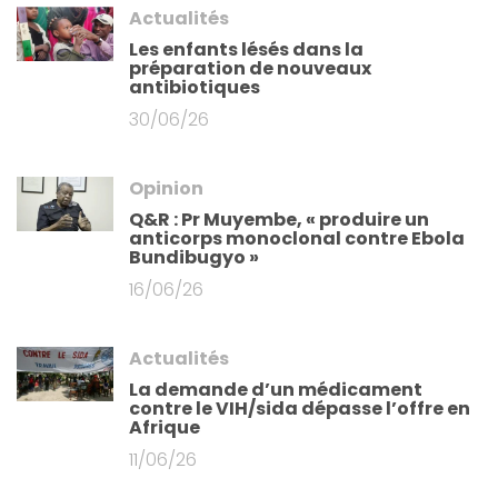
Actualités
Les enfants lésés dans la
préparation de nouveaux
antibiotiques
30/06/26
Opinion
Q&R : Pr Muyembe, « produire un
anticorps monoclonal contre Ebola
Bundibugyo »
16/06/26
Actualités
La demande d’un médicament
contre le VIH/sida dépasse l’offre en
Afrique
11/06/26