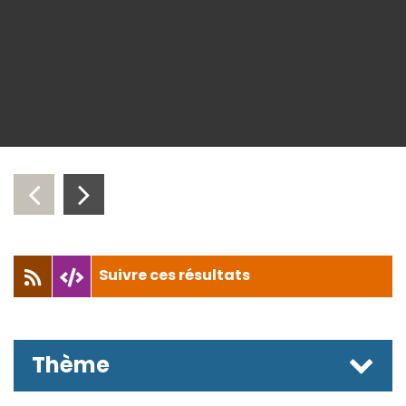
‹
›
Suivre ces résultats
Thème