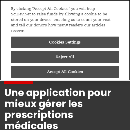
Editions
Afrique Sub-Saharienne
By clicking “Accept All Cookies” you will help
SciDev.Net to raise funds by allowing a cookie to be
stored on your device, enabling us to count your visit
Menu
and tell our donors how many readers our articles
receive.
Cookies Settings
Reject All
Accept All Cookies
Podcast
Une application pour
mieux gérer les
prescriptions
médicales