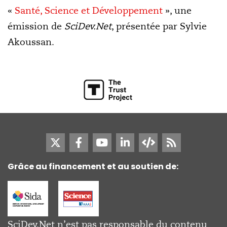
«
Santé, Science et Développement
», une
émission de
SciDev.Net
, présentée par Sylvie
Akoussan.
Grâce au financement et au soutien de:
SciDev.Net n’est pas responsable du contenu