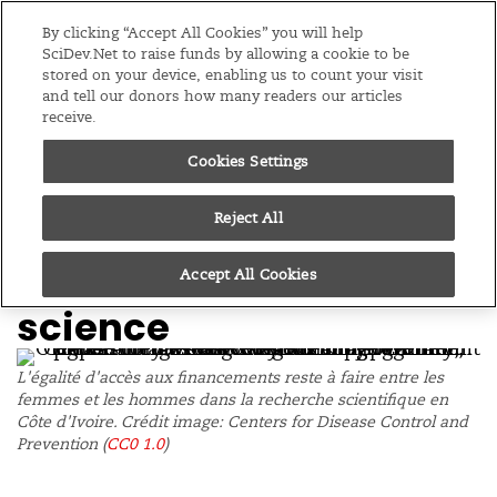
Editions
Afrique Sub-Saharienne
By clicking “Accept All Cookies” you will help
SciDev.Net to raise funds by allowing a cookie to be
stored on your device, enabling us to count your visit
Menu
and tell our donors how many readers our articles
receive.
/
Accueil
Santé, Science et Développement
Cookies Settings
07/09/23
Côte d’Ivoire :
Reject All
L’approche genre dans
le financement de la
Accept All Cookies
science
L'égalité d'accès aux financements reste à faire entre les
femmes et les hommes dans la recherche scientifique en
Côte d'Ivoire. Crédit image: Centers for Disease Control and
Prevention (
CC0 1.0
)