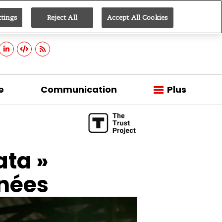
ttings
Reject All
Accept All Cookies
Inscrivez-vous
e
Communication
Plus
ata »
nnées