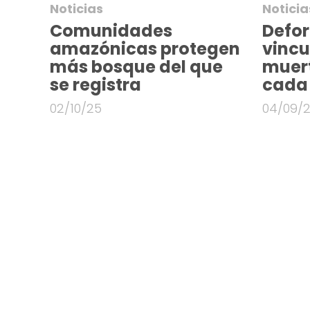
Noticias
Noticia
Comunidades
Defor
amazónicas protegen
vincu
más bosque del que
muert
se registra
cada
02/10/25
04/09/