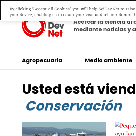
By clicking “Accept All Cookies” you will help SciDev.Net to rais
your device, enabling us to count your visit and tell our donors 
Acercar la ciencia al 
mediante noticias y a
Agropecuaria
Medio ambiente
/
/
Inicio
Medio ambiente
Conservación
Usted está viend
Conservación