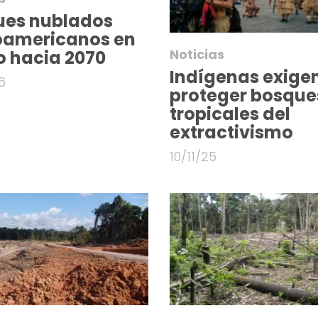
ues nublados
oamericanos en
Noticias
o hacia 2070
Indígenas exige
6
proteger bosque
tropicales del
extractivismo
10/11/25