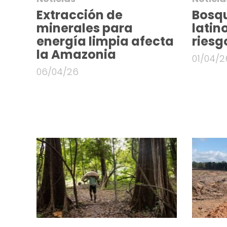
Extracción de
Bosq
minerales para
latin
energía limpia afecta
riesg
la Amazonia
01/04/2
06/04/26