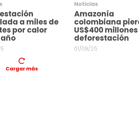
s
Noticias
estación
Amazonía
lada a miles de
colombiana pie
es por calor
US$400 millones
 año
deforestación
25
01/09/25
Cargar más