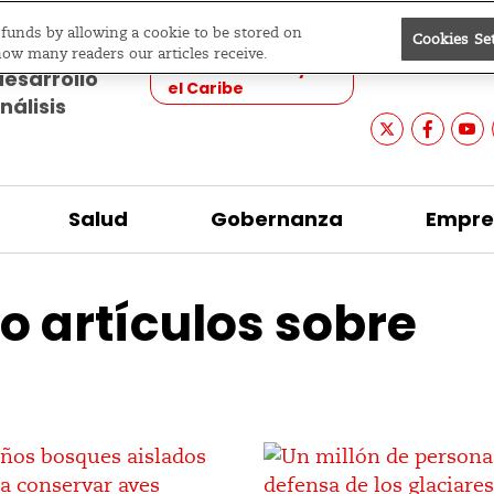
e funds by allowing a cookie to be stored on
Cookies Se
Ediciones
Buscar
how many readers our articles receive.
América Latina y
desarrollo
el Caribe
nálisis
Salud
Gobernanza
Empre
o artículos sobre