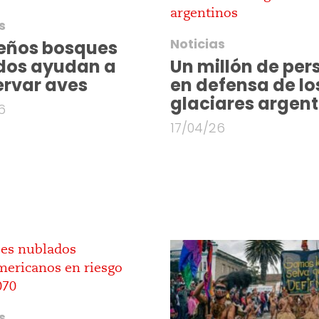
s
Noticias
eños bosques
dos ayudan a
Un millón de per
ervar aves
en defensa de lo
glaciares argent
6
17/04/26
s