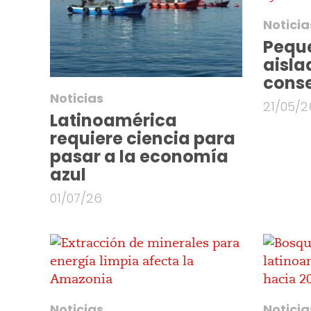
Noticia
Pequ
aisla
cons
Noticias
21/05/2
Latinoamérica
requiere ciencia para
pasar a la economía
azul
01/07/26
Noticias
Noticia