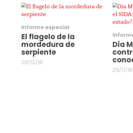
Informe especial
Inform
El flagelo de la
mordedura de
Día M
serpiente
contra
conoc
28/12/18
29/11/18