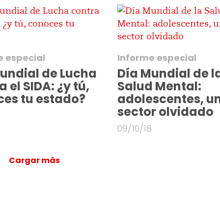
e especial
Informe especial
undial de Lucha
Día Mundial de l
 el SIDA: ¿y tú,
Salud Mental:
es tu estado?
adolescentes, u
sector olvidado
09/10/18
Cargar más