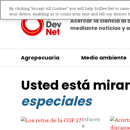
By clicking “Accept All Cookies” you will help SciDev.Net to rais
your device, enabling us to count your visit and tell our donors 
Acercar la ciencia al 
mediante noticias y a
Agropecuaria
Medio ambiente
/
Inicio
Informe especial
Usted está mir
especiales
Inform
e