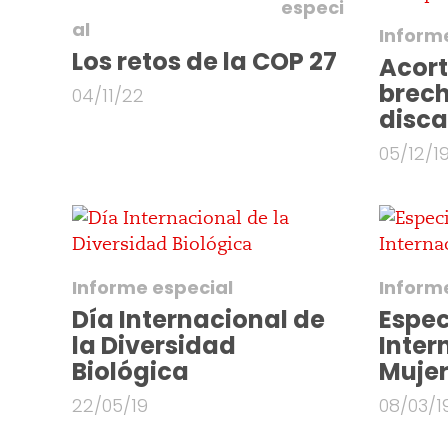
especi
al
Inform
Los retos de la COP 27
Acort
brec
04/11/22
disc
05/12/1
Informe especial
Inform
Día Internacional de
Espec
la Diversidad
Inter
Biológica
Muje
22/05/19
08/03/1