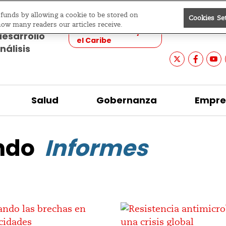
e funds by allowing a cookie to be stored on
Cookies Se
Ediciones
Buscar
how many readers our articles receive.
América Latina y
desarrollo
el Caribe
nálisis
Salud
Gobernanza
Empre
ando
Informes