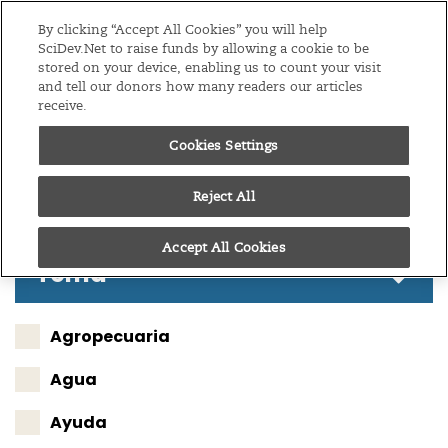
Ediciones
América Latina y el Caribe
By clicking “Accept All Cookies” you will help
SciDev.Net to raise funds by allowing a cookie to be
stored on your device, enabling us to count your visit
Menú
and tell our donors how many readers our articles
receive.
Cookies Settings
Siga estos resultados
Reject All
Accept All Cookies
Tema
Agropecuaria
Agua
Ayuda