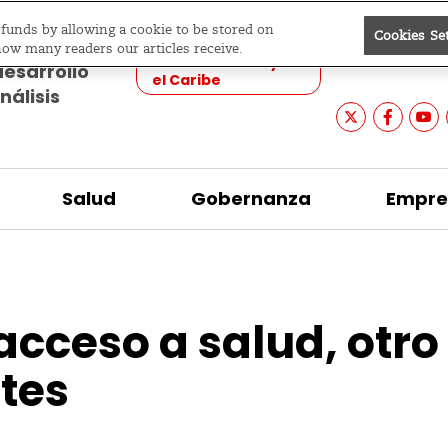
e funds by allowing a cookie to be stored on
Cookies Se
Ediciones
Buscar
how many readers our articles receive.
América Latina y
desarrollo
el Caribe
nálisis
Salud
Gobernanza
Empre
 acceso a salud, otr
tes