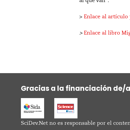
al que van”.
>
Enlace al artículo
>
Enlace al libro Mi
Gracias a la financiación de/
SciDev.Net no es responsable por el conten