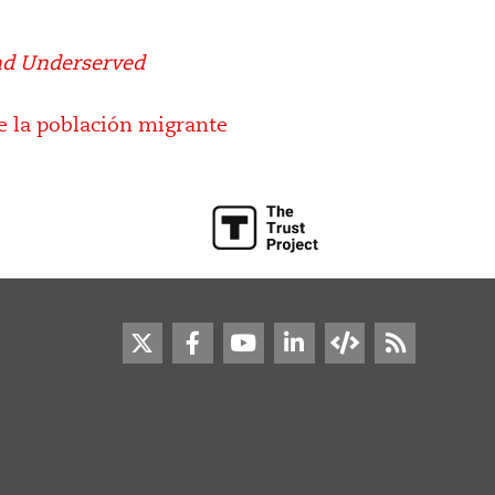
and Underserved
de la población migrante