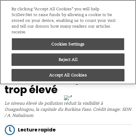
Editions
Afrique Sub-Saharienne
By clicking “Accept All Cookies” you will help
SciDev.Net to raise funds by allowing a cookie to be
stored on your device, enabling us to count your visit
Menu
and tell our donors how many readers our articles
receive.
/
Accueil
Actualités
Cookies Settings
09/03/23
Burkina Faso : Trois
Reject All
métropoles en proie à
un niveau de pollution
Accept All Cookies
trop élevé
Le niveau élevé de pollution réduit la visibilité à
Ouagadougou, la capitale du Burkina Faso. Crédit image: SDN
/ A. Nabaloum
Lecture rapide