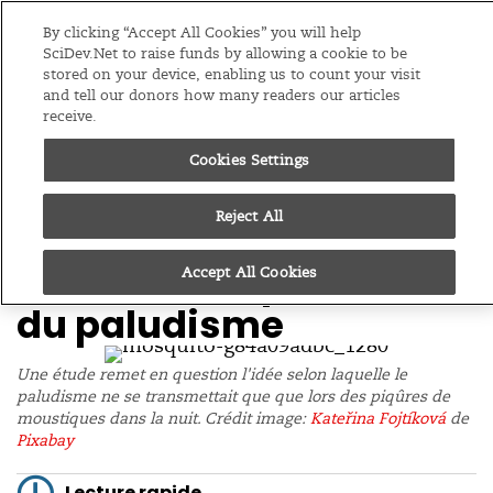
Editions
Afrique Sub-Saharienne
By clicking “Accept All Cookies” you will help
SciDev.Net to raise funds by allowing a cookie to be
stored on your device, enabling us to count your visit
Menu
and tell our donors how many readers our articles
receive.
/
Accueil
Actualités
Cookies Settings
07/09/22
Les piqûres de
Reject All
moustiques en journée
entravent la prévention
Accept All Cookies
du paludisme
Une étude remet en question l'idée selon laquelle le
paludisme ne se transmettait que que lors des piqûres de
moustiques dans la nuit. Crédit image:
Kateřina Fojtíková
de
Pixabay
Lecture rapide