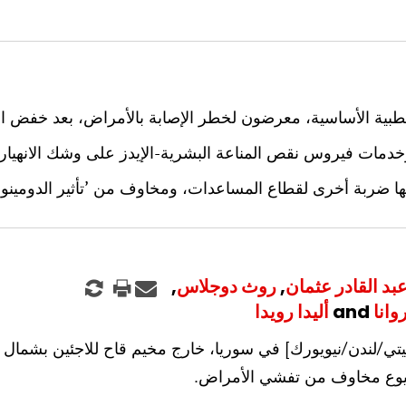
لطبية الأساسية، معرضون لخطر الإصابة بالأمراض، بعد خفض ا
دمات فيروس نقص المناعة البشرية-الإيدز على وشك الانهيار 
ها ضربة أخرى لقطاع المساعدات، ومخاوف من ’تأثير الدومينو‘
بد القادر عثمان
,
روث دوجلاس
,
وانا
and
أليدا رويدا
تي/لندن/نيويورك] في سوريا، خارج مخيم قاح للاجئين بشمال إ
شيوع مخاوف من تفشي الأمراض.