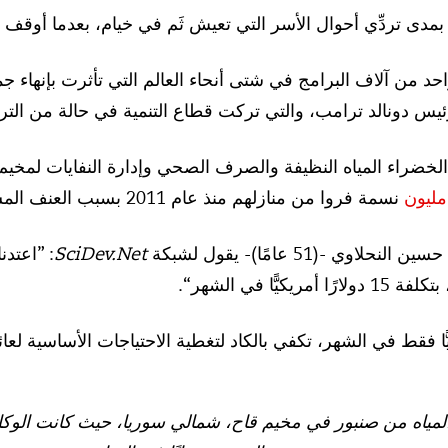
بئ بمدى تردِّي أحوال الأسر التي تعيش ثَم في خيام، بعدما أوق
احد من آلاف البرامج في شتى أنحاء العالم التي تأثرت بإنهاء جما
ئيس دونالد ترامب، والتي تركت قطاع التنمية في حالة من الترنّ
الخضراء المياه النظيفة والصرف الصحي وإدارة النفايات لمخي
مليون
نسمة فروا من منازلهم منذ عام 2011 بسبب العنف المستمر.
وي -(51 عامًا)- يقول لشبكة
SciDev.Net
: ”اعتدن
يًّا في الشهر“.
مياه من صنبور في مخيم قاح، شمالي سوريا، حيث كانت الوكالة ا