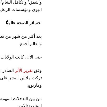
و’شفق‘ و’تكافل الشام‘،
الهوى ومؤسسات الرعاية
خسائر الصحة عالميًّا
بعد أكثر من شهر من تعلي
والعالم أجمع.
حتى الآن، كانت الولايات
وفق
تقرير
الأثر
الصادر ع
تركت ملايين البشر على
وماربوج.
من بين التدخلات المهمة
البشرية/الإيدز.