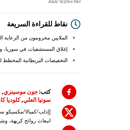
Alali/ SciDev.Net
نقاط للقراءة السريعة
الملايين محرومون من الرعاية ا
إغلاق المستشفيات في سوريا، وخ
التخفيضات البريطانية المخطط ل
كتب:
جون موسينزي
,
ع
سونيا العلي
,
كلوديا كار
[إدلب/كمبالا/مكسيكو سي
انبعاث روائح كريهة، و