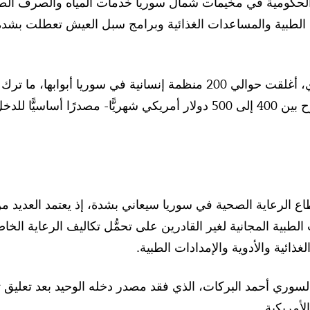
الحكومية في مخيمات شمال سوريا خدمات المياه والصرف الصحي
لطبية والمساعدات الغذائية وبرامج سبل العيش تعطلت بشدة،
ومنذ صدور الأمر التنفيذي، أغلقت حوالي 200 منظمة إنسانية في س
كانت رواتبهم -التي تتراوح بين 400 إلى 500 دولار أمريكي شهريًّا- م
 الرعاية الصحية في سوريا سيعاني بشدة، إذ يعتمد العديد
ت الطبية المجانية لغير القادرين على تحمُّل تكاليف الرعاية ا
لغذائية والأدوية والإمدادات الطبية.
سوري أحمد البركات، الذي فقد مصدر دخله الوحيد بعد تعليق
لأمريكية.