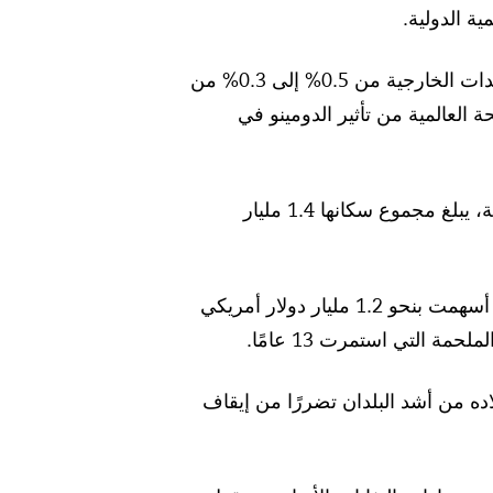
في الشهر نفسه، قالت حكومة المملكة المتحدة إنها تخطط لخفض إنفاقها على المساعدات الخارجية من 0.5% إلى 0.3% من
 العالمية من تأثير الدومينو في
، فإن 26 دولة منخفضة الدخل ومتوسطة، يبلغ مجموع سكانها 1.4 مليار
في سوريا، ووفق وزارة الخارجية الأمريكية، تأتي الولايات المتحدة بوصفها أكبر مانح، إذ أسهمت بنحو 1.2 مليار دولار أمريكي
اده من أشد البلدان تضررًا من إيقاف