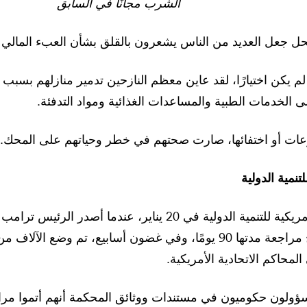
الشرب مجانًا في السابق
ل جعل العديد من الناس يشعرون بالقلق بشأن العبء المالي ا
 لم يكن اختيارًا، لقد عاين معظم النازحين تدمير منازلهم بس
 الخدمات الطبية والمساعدات الغذائية ومواد التدفئة.
ات أو اختفائها، صارت صحتهم في خطر وحياتهم على المحك.
تنمية الدولية
بدأ نقض عرى الوكالة الأمريكية للتنمية الدولية في 20 يناير
الخارجية في انتظار نتائج مراجعة مدتها 90 يومًا، وفي غضون أسابي
محاكم الاتحادية الأمريكية.
ف مسؤولون حكوميون في مستندات ووثائق المحكمة أنهم أتموا مر