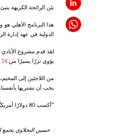
نتَن الرائحة الكريهة ين
هذا البرنامج الأهلي هو و
الدولية في عهد إدارة الر
لقد قدم مشروع الأيادي 
يؤوي نزرًا يسيرًا من
14
من اللاجئين إلى المخيم، حسين النحلا
يجب أن نشتريها بأنفسنا، بتكلفة 15 دولارًا أمريك
”أكسب 80 دولارًا أمريكيًّا فقط في الشهر، تكفي بالكاد لتغطية الاحتياجات الأساسية لعائلتي“.
حسين النحلاوي يجمع ال