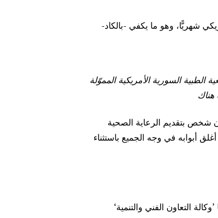
لبت حياتي رأسًا على عقب، اعتدت أن أكسب 400 دولار أمريكي شهريًّا، وهو ما يكفي -بالكاد-
لطبية السورية الأمريكية المموّلة
 هناك
وى هو مركز طبي مهم بشمال غرب سوريا، يخدم أكثر من 1.7 مليون شخص بتقديم الرعاية الصحية
لق أبوابه في وجه الجميع باستثناء
كالة التعاون الفني والتنمية‘