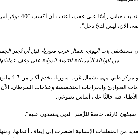
يقول البركات للشبكة: ”انق
، الآن، ليس لديَّ دخل“.
مستشفى باب الهوى، شمال غرب سوريا، قبل أن تُجبر الجمعية ا
من الوكالة الأمريكية للتنمية الدولية على وقف عملياتها
ومستشفى باب اله
دمات الطوارئ والجراحات المتخصصة وعلاجات السرطان. الآن أغ
الأطباء فيه حاليًّا على أساس تطوعي.
سيكون كارثة، خاصةً للزَّمنى الذين يعتمدون عليه“.
ديد من المنظمات الإنسانية اضطرت إلى إيقاف أعمالها، ومنها ’و