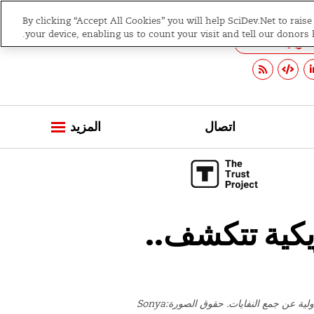
S
By clicking “Accept All Cookies” you will help SciDev.Net to rais
شرق الأوسط
بحث
عضو جديد؟ التسجيل
k
your device, enabling us to count your visit and tell our donors
فريقيا
i
p
t
o
c
اتصال
المزيد
o
n
t
e
n
يكية تتكشف..
t
تكدس القمامة في مخيم مؤقت للنازحين في إدلب شمالي سوريا، بعد توقف منظمة خيرية ممولة من الوكالة الأمريكية للتنمية الدولية عن جمع النفايات. حقوق الصورة:Sonya