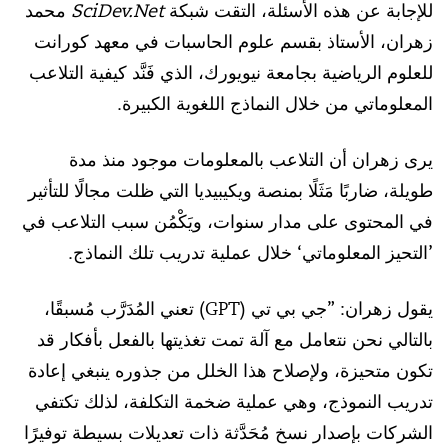
للإجابة عن هذه الأسئلة، التقت شبكة
SciDev.Net
محمد
زهران، الأستاذ بقسم علوم الحاسبات في معهد كورانت
للعلوم الرياضية بجامعة نيويورك، الذي فَنَّد كيفية التلاعب
المعلوماتي من خلال النماذج اللغوية الكبيرة.
يرى زهران أن التلاعب بالمعلومات موجود منذ مدة
طويلة، ضاربًا مَثَلًا بمنصة ويكيبيديا التي ظلت مجالًا للتأثير
في المحتوى على مدار سنوات، ويَكْمُن سبب التلاعب في
’التحيز المعلوماتي‘ خلال عملية تدريب تلك النماذج.
يقول زهران: ”جي بي تي (GPT) تعني المُدَرَّب مُسبقًا،
بالتالي نحن نتعامل مع آلة تمت تغذيتها بالفعل بأفكار قد
تكون متحيزة، ولإصلاح هذا الخلل من جذوره ينبغي إعادة
تدريب النموذج، وهي عملية ضخمة التكلفة، لذلك تكتفي
الشركات بإصدار نسخ مُحَدَّثة ذات تعديلات بسيطة توفيرًا