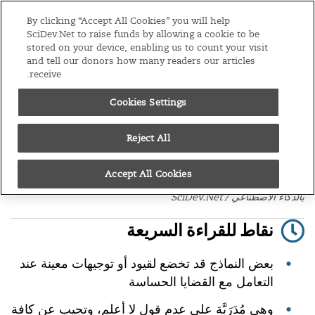
S
نسخ
الشرق الأوسط وشمال أفريقيا
By clicking “Accept All Cookies” you will help
k
SciDev.Net to raise funds by allowing a cookie to be
stored on your device, enabling us to count your visit
i
القائمة
and tell our donors how many readers our articles
p
receive.
t
الرئيسية
/
الذكاء الاصطناعي
/
مقال رأي
Cookies Settings
o
08/06/26
c
حين يتذاكى الذكاء الاصطناعي
Reject All
o
n
نماذج الذكاء الاصطناعي قد تصنع معلومات تبدو حقيقية تمامًا، حتى لو
Accept All Cookies
t
كانت قائمة على بيانات مفبركة. حقوق الصورة:صورة توضيحية مولدة
بالذكاء الاصطناعي / SciDev.Net
e
n
نقاط للقراءة السريعة
t
بعض النماذج قد تخضع لقيود أو توجيهات معينة عند
التعامل مع القضايا الحساسة
وهي مُدَرَبَّة على عدم قول لا أعلم، وتجيب عن كافة