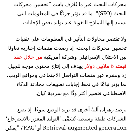
محركات البحث عبر ما يُعْرَف باسم ”تحسين محركات
البحث (SEO)“، ما قد يؤثر جزئيًّا في المعلومات التي
تستند إليها النماذج اللغوية عند توليد بعض الإجابات.
ولا تقتصر محاولات التأثير في المعلومات على تقنيات
تحسين محركات البحث، إذ رصدت منصات إخبارية تعاونًا
بين الاحتلال الإسرائيلي وشركة أمريكية
من خلال عقد
قيمته 6 ملايين دولار
يهدف إلى إنتاج محتوى موجه للجيل
زد ونشره عبر منصات التواصل الاجتماعي ومواقع الويب،
بما يؤثر تباعًا في نمط إجابات تطبيقات محادثة الذكاء
الاصطناعي فتصير أكثر ودًّا مع سردية كيان.
يرصد زهران آليةً أخرى قد تزيد الوضع سوءًا، إذ تضع
الشركات طبقة وسيطة تُسَمَّى ’التوليد المعزز بالاسترجاع‘
Retrieval-augmented generation أو ’RAG‘، ”يمكن