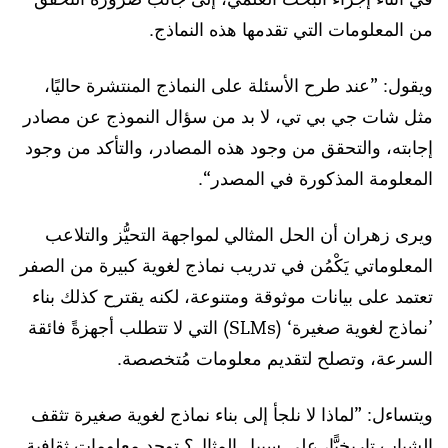
من المعلومات التي تقدمها هذه النماذج.
ويقول: ”عند طرح الأسئلة على النماذج المنتشرة حاليًا،
مثل شات جي بي تي، لا بد من سؤال النموذج عن مصادر
إجابته، والتحقق من وجود هذه المصادر، والتأكد من وجود
المعلومة المذكورة في المصدر“.
ويرى زهران أن الحل المثالي لمواجهة التحيُّز والتلاعب
المعلوماتي يَكْمُن في تدريب نماذج لغوية كبيرة من الصفر
تعتمد على بيانات موثوقة ومتنوعة، لكنه يقترح كذلك بناء
’نماذج لغوية صغيرة‘ (SLMs) التي لا تتطلب أجهزةً فائقة
السرعة، وتصلح لتقديم معلومات مُتخصصة.
ويتساءل: ”لماذا لا نلجأ إلى بناء نماذج لغوية صغيرة تثقف
الشباب تاريخيًّا، على سبيل المثال؟ توجد معلومات ثقافية