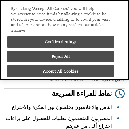
S
نسخ
الشرق الأوسط وشمال أفريقيا
By clicking “Accept All Cookies” you will help
k
SciDev.Net to raise funds by allowing a cookie to be
stored on your device, enabling us to count your visit
i
القائمة
and tell our donors how many readers our articles
p
receive.
t
الرئيسية
/
الملكية الفكرية
/
مقال رأي
Cookies Settings
o
08/04/19
c
س و ج مع منى يحيى حول
Reject All
o
براءات الاختراع في مصر
n
Accept All Cookies
t
حقوق الصورة:Maha Hassan / SciDev.Net
e
n
نقاط للقراءة السريعة
t
الناس والإعلاميون يخلطون بين الفكرة والاختراع
المصريون المتقدمون بطلبات للحصول على براءات
اختراع أقل من غيرهم