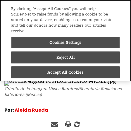
Ediciones
América Latina y el Caribe
By clicking “Accept All Cookies” you will help
SciDev.Net to raise funds by allowing a cookie to be
stored on your device, enabling us to count your visit
Menú
and tell our donors how many readers our articles
receive.
/
Inicio
SciDev.Net en acción
Cookies Settings
09/08/15
América Latina: más
Reject All
internet pero más
desigual
Accept All Cookies
Crédito de la imagen: Ulises Ramírez/Secretaría Relaciones
Exteriores (México)
Por:
Aleida Rueda