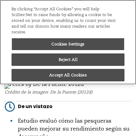
Ediciones
América Latina y el Caribe
By clicking “Accept All Cookies” you will help
SciDev.Net to raise funds by allowing a cookie to be
stored on your device, enabling us to count your visit
Menú
and tell our donors how many readers our articles
receive.
/
Inicio
Noticias
Cookies Settings
06/12/18
Pesquerías pueden
Reject All
reducir pérdidas con
gestión más sostenible
Accept All Cookies
Crédito de la imagen: De la Puente (2012d)
De un vistazo
Estudio evaluó cómo las pesqueras
pueden mejorar su rendimiento según su