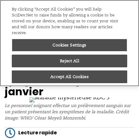
Editions
Afrique Sub-Saharienne
By clicking “Accept All Cookies” you will help
SciDev.Net to raise funds by allowing a cookie to be
stored on your device, enabling us to count your visit
Menu
and tell our donors how many readers our articles
receive.
/
Accueil
Actualités
Cookies Settings
05/03/25
La RDC peine toujours à
Reject All
identifier une maladie
qui y sévit depuis
Accept All Cookies
janvier
Le personnel soignant effectue un prélèvement sanguin sur
un patient présentant les symptômes de la maladie. Crédit
image: WHO/ César Moyeli Monzembi.
Lecture rapide