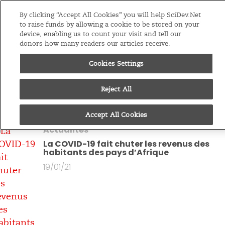
Editions
Afrique Sub-Saharienne
By clicking “Accept All Cookies” you will help SciDev.Net
to raise funds by allowing a cookie to be stored on your
device, enabling us to count your visit and tell our
Menu
donors how many readers our articles receive.
Cookies Settings
Vous êtes à tous les
articles par
Nelson
Reject All
Mandela Ogema
Accept All Cookies
Actualités
La COVID-19 fait chuter les revenus des
habitants des pays d’Afrique
19/01/21